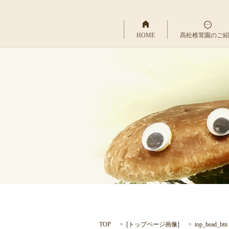
HOME
髙松椎茸園のご紹
TOP
[
トップページ画像
]
top_head_btn