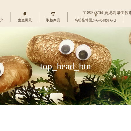
〒895-2704 鹿児島県伊
介
生産風景
取扱商品
髙松椎茸園からのお知らせ
top_head_btn