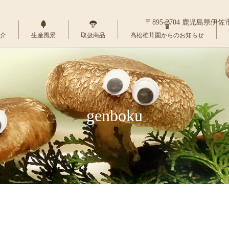
〒895-2704 鹿児島県伊
介
生産風景
取扱商品
髙松椎茸園からのお知らせ
genboku