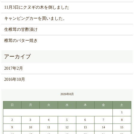
11月3日にクヌギの木を倒しました
キャンピングカーを買いました。
生椎茸の甘酢漬け
椎茸のバター焼き
2017年2月
2016年10月
2026年8月
日
月
火
水
木
金
土
1
2
3
4
5
6
7
8
9
10
11
12
13
14
15