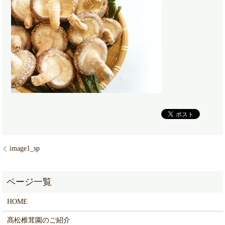
image1_sp
HOME
髙松椎茸園のご紹介