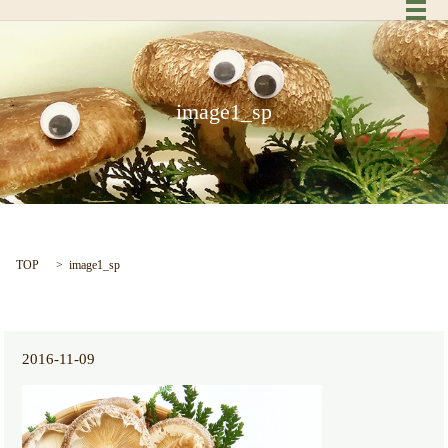
メ
image1_sp
TOP
image1_sp
2016-11-09