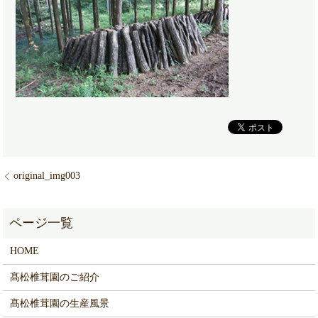
original_img003
HOME
髙松椎茸園のご紹介
髙松椎茸園の生産風景