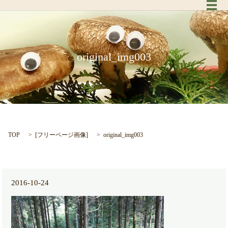
メ
original_img003
TOP
[
フリーページ画像
]
original_img003
2016-10-24