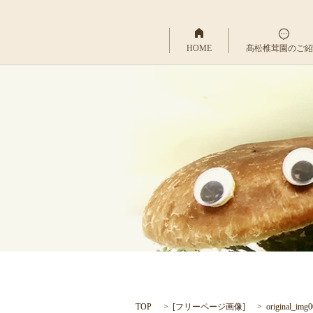
HOME
髙松椎茸園のご紹
TOP
[
フリーページ画像
]
original_img