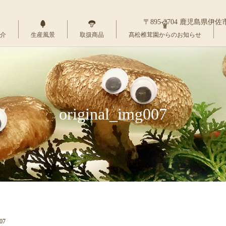
〒895-2704 鹿児島県伊
介
生産風景
取扱商品
髙松椎茸園からのお知らせ
original_img007
007