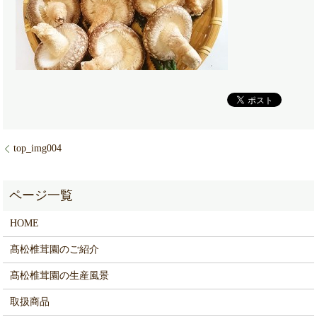
top_img004
HOME
髙松椎茸園のご紹介
髙松椎茸園の生産風景
取扱商品