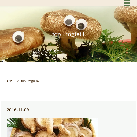
メ
top_img004
TOP
top_img004
2016-11-09